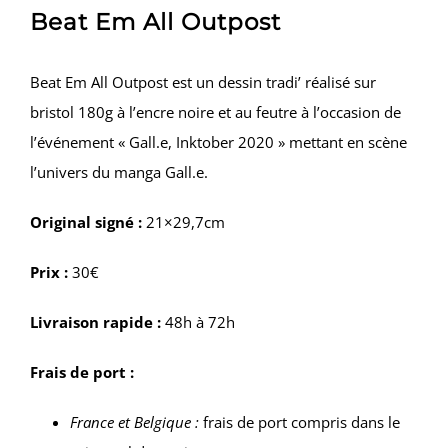
Beat Em All Outpost
était :
est :
50,00 €.
30,00 €.
Beat Em All Outpost est un dessin tradi’ réalisé sur
bristol 180g à l’encre noire et au feutre à l’occasion de
l’événement « Gall.e, Inktober 2020 » mettant en scène
l’univers du manga Gall.e.
Original signé :
21×29,7cm
Prix :
30€
Livraison rapide :
48h à 72h
Frais de port :
France et Belgique :
frais de port compris dans le