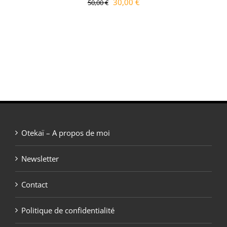
Le
Le
30,00
€
50,00
€
prix
prix
initial
actuel
était :
est :
50,00 €.
30,00 €.
Otekaï – A propos de moi
Newsletter
Contact
Politique de confidentialité