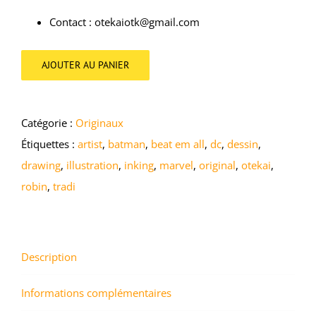
Contact : otekaiotk@gmail.com
AJOUTER AU PANIER
Catégorie :
Originaux
Étiquettes :
artist
,
batman
,
beat em all
,
dc
,
dessin
,
drawing
,
illustration
,
inking
,
marvel
,
original
,
otekai
,
robin
,
tradi
Description
Informations complémentaires