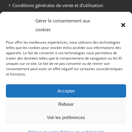
Conditions générales de vente et d’utilisation
Politique de cookies (UE)
Gérer le consentement aux
cookies
Pour offrir les meilleures expériences, nous utilisons des technologies
telles que les cookies pour stocker et/ou accéder aux informations des
appareils. Le fait de consentir à ces technologies nous permettra de
traiter des données telles que le comportement de navigation ou les ID
uniques sur ce site. Le fait de ne pas consentir ou de retirer son
consentement peut avoir un effet négatif sur certaines caractéristiques
et fonctions.
Copyright Otekaï -
2026 Tous droits réservés
Accepter
Refuser
Email
Facebook
Discord
X
Instagram
Twitch
YouTub
Voir les préférences
Tiktok
Politique de cookies
Politique de confidentialité