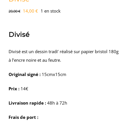
Le
Le
14,00
€
1 en stock
20,00
€
prix
prix
initial
actuel
Divisé
était :
est :
20,00 €.
14,00 €.
Divisé est un dessin tradi’ réalisé sur papier bristol 180g
à l’encre noire et au feutre.
Original signé :
15cmx15cm
Prix :
14€
Livraison rapide :
48h à 72h
Frais de port :