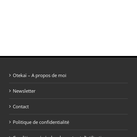
prix
prix
initial
actuel
était :
est :
50,00 €.
30,00 €.
Otekaï – A propos de moi
Newsletter
Contact
Politique de confidentialité