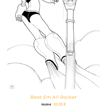
Beat Em All Rocket
Le
Le
30,00
€
50,00
€