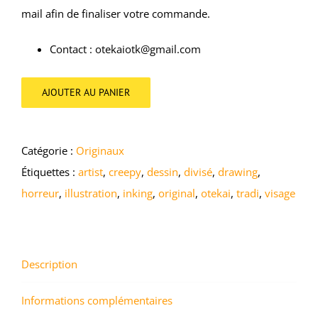
mail afin de finaliser votre commande.
Contact : otekaiotk@gmail.com
AJOUTER AU PANIER
Catégorie :
Originaux
Étiquettes :
artist
,
creepy
,
dessin
,
divisé
,
drawing
,
horreur
,
illustration
,
inking
,
original
,
otekai
,
tradi
,
visage
Description
Informations complémentaires