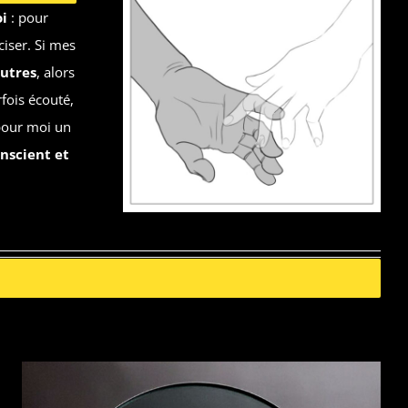
i
: pour
iser. Si mes
autres
, alors
fois écouté,
pour moi un
nscient et
CONCOURS DELITOON