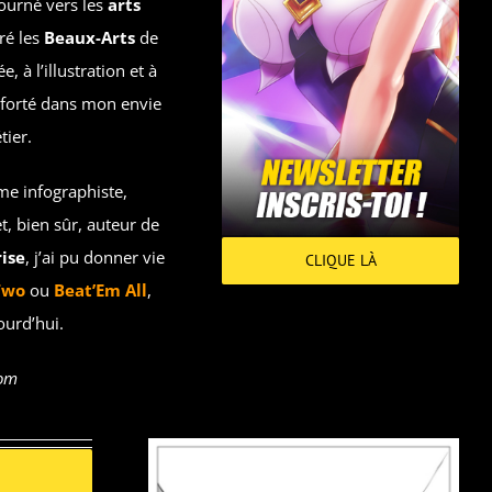
ourné vers les
arts
gré les
Beaux-Arts
de
 à l’illustration et à
nforté dans mon envie
tier.
me infographiste,
t, bien sûr, auteur de
ise
, j’ai pu donner vie
CLIQUE LÀ
Two
ou
Beat’Em All
,
ourd’hui.
com