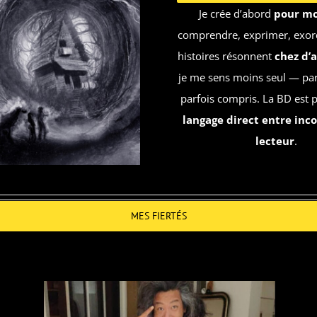
Je crée d’abord
pour mo
comprendre, exprimer, exorc
histoires résonnent
chez d’
je me sens moins seul — par
parfois compris. La BD est 
langage direct entre inco
lecteur
.
MES FIERTÉS
BUN HAY MEAN