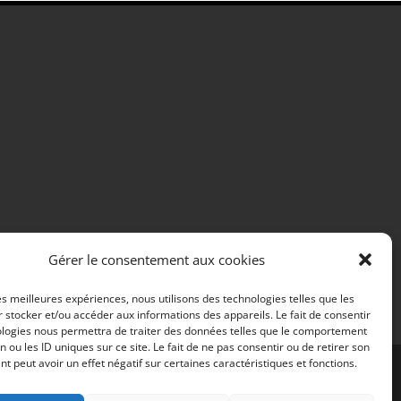
Gérer le consentement aux cookies
les meilleures expériences, nous utilisons des technologies telles que les
 stocker et/ou accéder aux informations des appareils. Le fait de consentir
ologies nous permettra de traiter des données telles que le comportement
n ou les ID uniques sur ce site. Le fait de ne pas consentir ou de retirer son
 peut avoir un effet négatif sur certaines caractéristiques et fonctions.