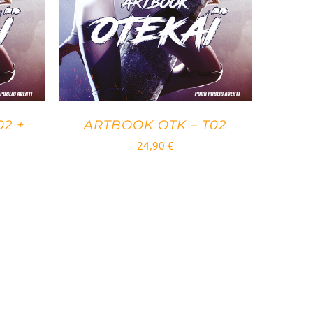
02 +
ARTBOOK OTK – T02
24,90
€