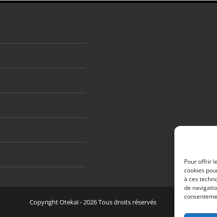
Pour offrir 
cookies pour
à ces techn
de navigatio
consentement
Copyright Otekaï -
2026 Tous droits réservés