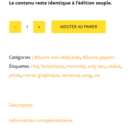
Le contenu reste identique à l’édition souple.
AJOUTER AU PANIER
quantité
de
ONLY
Catégories :
Albums non dédicacés
,
Albums papiers
TWO
Étiquettes :
bd
,
fantastique
,
immortel
,
only two
,
otekai
,
-
pilote
,
roman graphique
,
romance
,
sang
,
vie
HS01
Description
Informations complémentaires