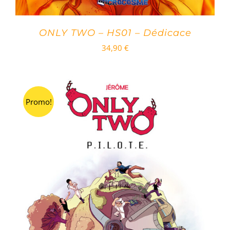
ONLY TWO – HS01 – Dédicace
34,90
€
Promo!