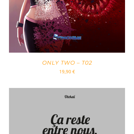
ONLY TWO – T02
19,90
€