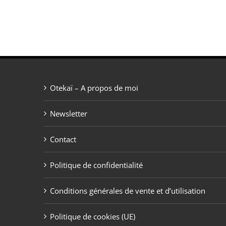
Otekaï – A propos de moi
Newsletter
Contact
Politique de confidentialité
Conditions générales de vente et d’utilisation
Politique de cookies (UE)