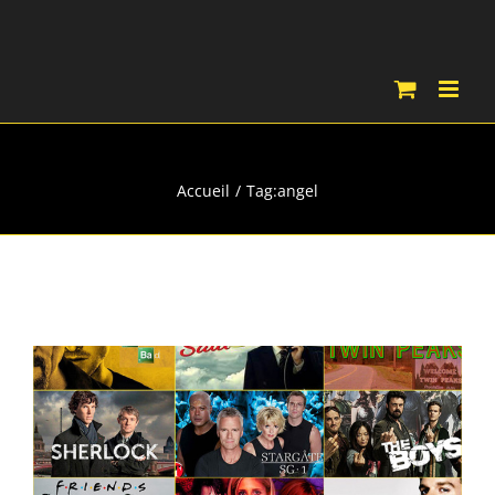
Passer
au
contenu
angel
Accueil
Tag:
angel