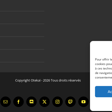
Pour offrir 
cookies pour
à ces techn
de navigatio
consentement
Copyright Otekaï -
2026 Tous droits réservés
Ac
Email
Facebook
Discord
X
Instagram
Twitch
YouTube
Tiktok