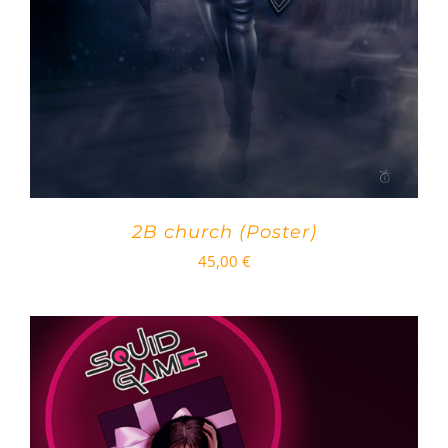
2B church (Poster)
45,00
€