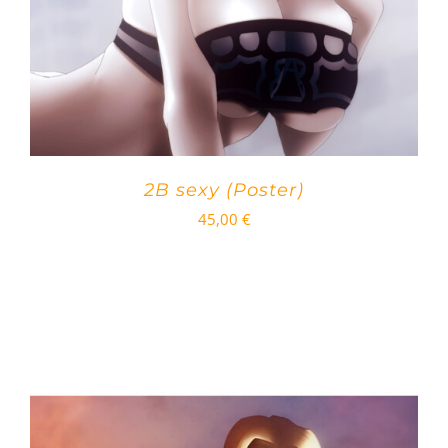
2B sexy (Poster)
45,00
€