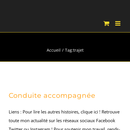
Passer
au
contenu
trajet
Accueil
Tag:
trajet
Conduite accompagnée
Liens : Pour lire les autres histoires, clique ici ! Retrouve
toute mon actualité sur les réseaux sociaux Facebook
Twitter ou Instagram ! Pour soutenir mon travail, rends-