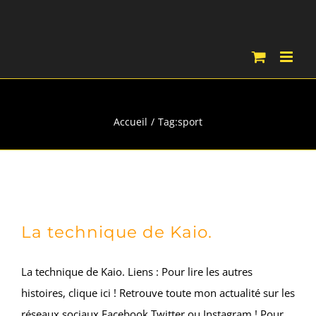
Passer
au
contenu
sport
Accueil
Tag:
sport
La technique de Kaio.
La technique de Kaio. Liens : Pour lire les autres
histoires, clique ici ! Retrouve toute mon actualité sur les
réseaux sociaux Facebook Twitter ou Instagram ! Pour