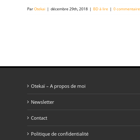
Par
Otekai
|
décembre 29th, 2018
|
BD à lire
|
0 commentaire
Otekaï – A propos de moi
Newsletter
Contact
Politique de confidentialité