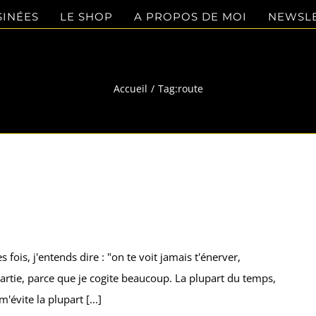
SINÉES
LE SHOP
A PROPOS DE MOI
NEWSL
route
Accueil
Tag:
route
ois, j'entends dire : "on te voit jamais t'énerver,
en partie, parce que je cogite beaucoup. La plupart du temps,
'évite la plupart [...]