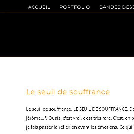
Passer
ACCUEIL
PORTFOLIO
BANDES DES
au
contenu
Le seuil de souffrance
Le seuil de souffrance. LE SEUIL DE SOUFFRANCE. Des f
Jérôme...". Ouais, c'est vrai, c'est très rare. C'est, 
je fais passer la réflexion avant les émotions. Ce qui m