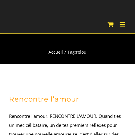
Passer
au
contenu
relou
Accueil
Tag:
relou
Rencontre l’amour
Rencontre l'amour. RENCONTRE L'AMOUR. Quand t'es
un mec célibataire, un de tes premiers réflexes pour
trouver une nouvelle amoureuse, c'est d'aller sur des