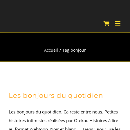
Passer
au
contenu
bonjour
Accueil
Tag:
bonjour
Les bonjours du quotidien
Les bonjours du quotidien. Ca reste entre nous. Petites
histoires intimistes réalisées par Otekaï. Histoires à lire
au format Webtoon. Noir et blanc. Liens : Pour lire les