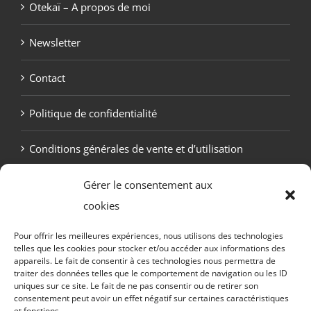
Otekaï – A propos de moi
Newsletter
Contact
Politique de confidentialité
Conditions générales de vente et d’utilisation
Politique de cookies (UE)
Gérer le consentement aux
cookies
Pour offrir les meilleures expériences, nous utilisons des technologies
telles que les cookies pour stocker et/ou accéder aux informations des
appareils. Le fait de consentir à ces technologies nous permettra de
traiter des données telles que le comportement de navigation ou les ID
uniques sur ce site. Le fait de ne pas consentir ou de retirer son
consentement peut avoir un effet négatif sur certaines caractéristiques
et fonctions.