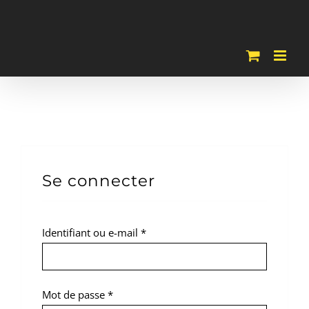
Passer
au
contenu
Se connecter
Obligatoire
Identifiant ou e-mail
*
Obligatoire
Mot de passe
*