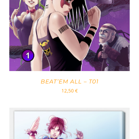
BEAT’EM ALL – T01
12,50
€