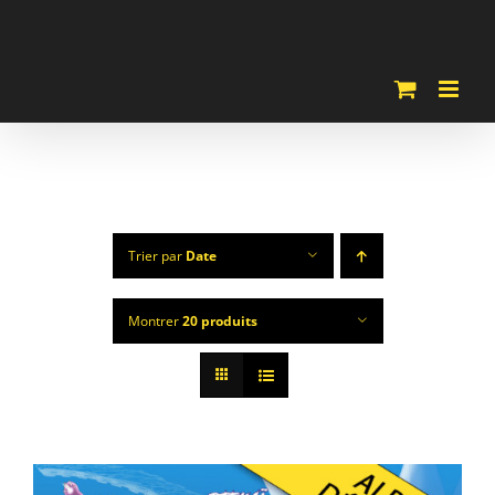
Passer
au
contenu
Trier par
Date
Montrer
20 produits