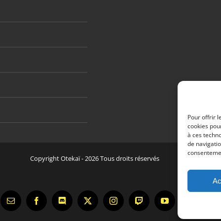
Pour offrir 
cookies pour
à ces techn
de navigatio
consentement
Copyright Otekaï -
2026 Tous droits réservés
Ac
Email
Facebook
Discord
X
Instagram
Twitch
YouTube
Tiktok