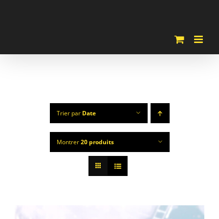
Passer
au
contenu
Trier par
Date
Montrer
20 produits