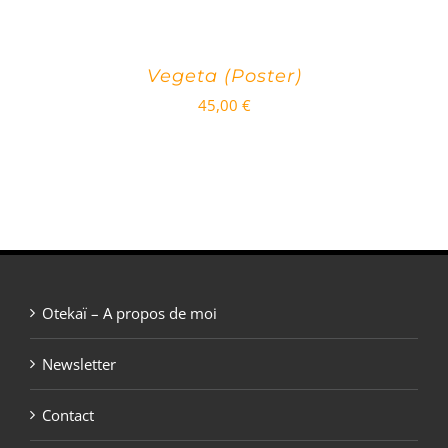
Vegeta (Poster)
45,00
€
Otekaï – A propos de moi
Newsletter
Contact