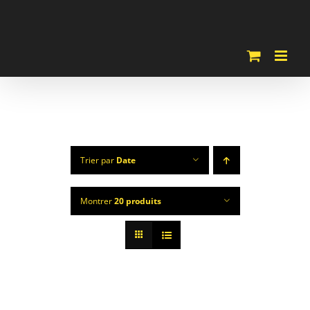
Passer
au
contenu
Trier par
Date
Montrer
20 produits