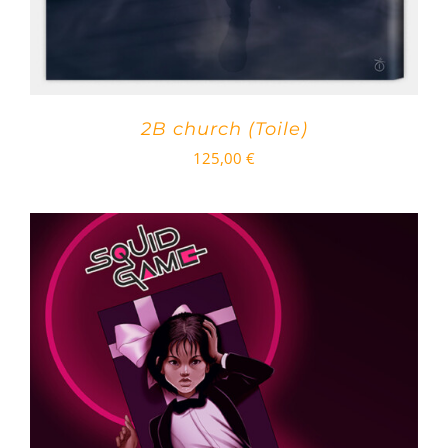
2B church (Toile)
125,00
€