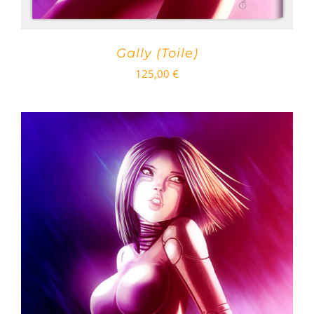
Gally (Toile)
125,00
€