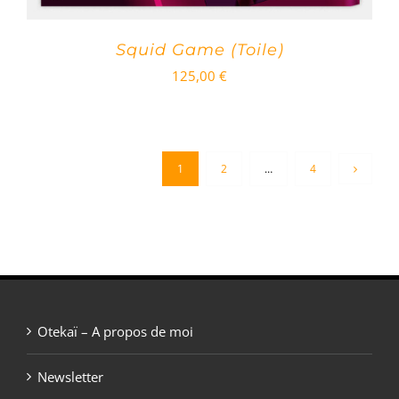
Squid Game (Toile)
125,00
€
1
2
…
4
Otekaï – A propos de moi
Newsletter