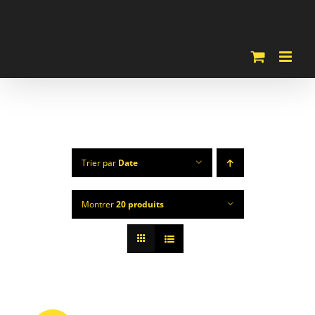
Passer
au
contenu
Trier par
Date
Montrer
20 produits