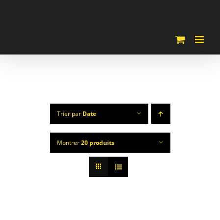
Passer
au
contenu
Trier par
Date
Montrer
20 produits